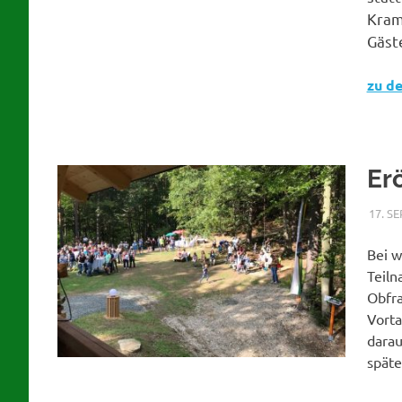
Kram
Gäst
zu d
Er
17. S
Bei w
Teiln
Obfra
Vorta
darau
spät