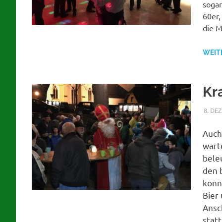
sogar
60er,
die M
WEIT
Kr
8. DE
Auch
wart
bele
den
b
konn
Bier
Ansc
stat