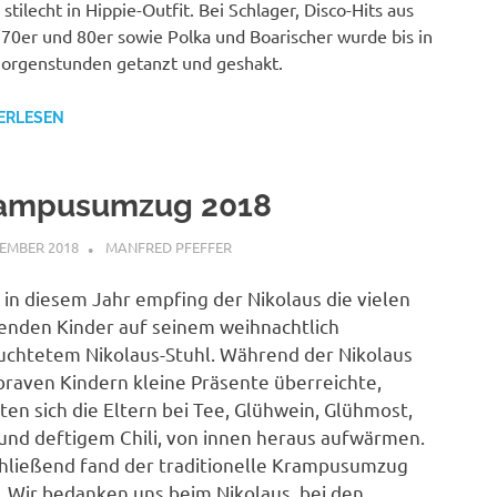
 stilecht in Hippie-Outfit. Bei Schlager, Disco-Hits aus
 70er und 80er sowie Polka und Boarischer wurde bis in
orgenstunden getanzt und geshakt.
ERLESEN
ampusumzug 2018
ZEMBER 2018
MANFRED PFEFFER
ALLGEMEIN
 in diesem Jahr empfing der Nikolaus die vielen
enden Kinder auf seinem weihnachtlich
uchtetem Nikolaus-Stuhl. Während der Nikolaus
raven Kindern kleine Präsente überreichte,
ten sich die Eltern bei Tee, Glühwein, Glühmost,
 und deftigem Chili, von innen heraus aufwärmen.
hließend fand der traditionelle Krampusumzug
t. Wir bedanken uns beim Nikolaus, bei den