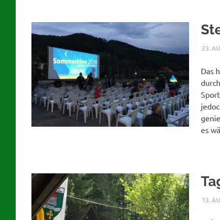
St
23. A
Das h
durch
Sport
jedoc
genie
es wä
Ta
13. A