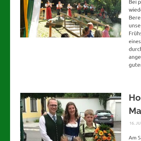
Bei 
wied
Berei
unse
Früh
eine
durc
ange
gute
Ho
Ma
16. J
Am Sa