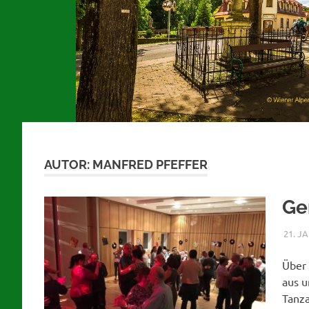
AUTOR:
MANFRED PFEFFER
Ge
21. J
Über 
aus u
Tanza