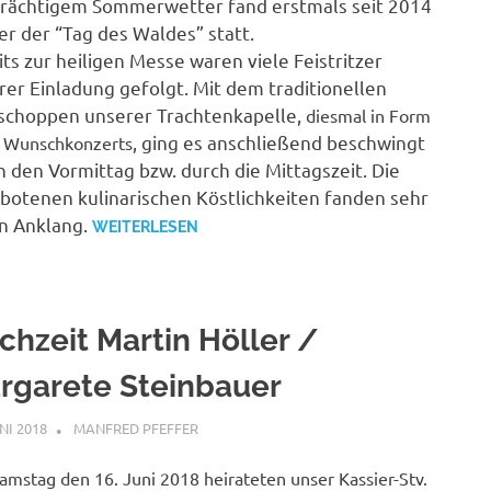
prächtigem Sommerwetter fand erstmals seit 2014
er der “Tag des Waldes” statt.
ts zur heiligen Messe waren viele Feistritzer
rer Einladung gefolgt. Mit dem traditionellen
schoppen unserer Trachtenkapelle,
diesmal in Form
, ging es anschließend beschwingt
s Wunschkonzerts
h den Vormittag bzw. durch die Mittagszeit. Die
botenen kulinarischen Köstlichkeiten fanden sehr
n Anklang.
WEITERLESEN
chzeit Martin Höller /
rgarete Steinbauer
UNI 2018
MANFRED PFEFFER
ALLGEMEIN
mstag den 16. Juni 2018 heirateten unser Kassier-Stv.