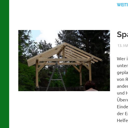
WEIT
Sp
13. M
Wer i
unter
gepla
von R
ander
und H
Überd
Einde
der E
Helfe