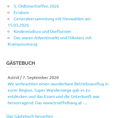
5. Oldtimertreffen 2026
Erratum
Generalversammlung mit Neuwahlen am
15.03.2026
Kindereisdisco und Dorfturnier
Das waren Adventmarkt und Nikolaus mit
Krampusumzug
GÄSTEBUCH
Astrid
/
7. September 2020
Wir verbrachten einen wunderbare Betriebsausflug in
Martina
/
21. Januar 2019
eurer Region. Super Wanderwege gab es zu
Gratulation zu eurem tollen Tanzabend! Gelungene
entdecken und das Essen und die Unterkunft war
Versnstaltung!
hervorragend. Das www.trueffelhang.at -...
Das Gästebuch besuchen