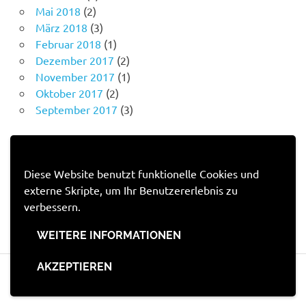
Mai 2018
(2)
März 2018
(3)
Februar 2018
(1)
Dezember 2017
(2)
November 2017
(1)
Oktober 2017
(2)
September 2017
(3)
IMPRESSUM
Diese Website benutzt funktionelle Cookies und
externe Skripte, um Ihr Benutzererlebnis zu
Impressum
verbessern.
Datenschutzerklärung
WEITERE INFORMATIONEN
AKZEPTIEREN
WordPress-Theme: Poseidon von ThemeZee.