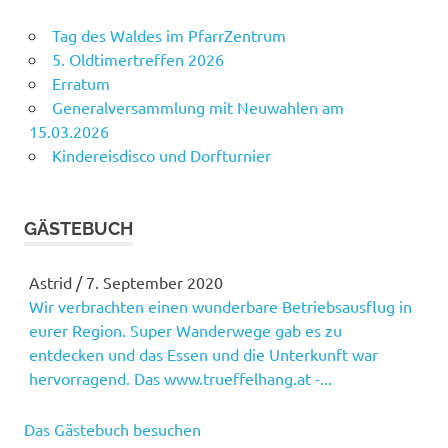
Tag des Waldes im PfarrZentrum
5. Oldtimertreffen 2026
Erratum
Generalversammlung mit Neuwahlen am
15.03.2026
Kindereisdisco und Dorfturnier
GÄSTEBUCH
Astrid
/
7. September 2020
Wir verbrachten einen wunderbare Betriebsausflug in
Martina
/
21. Januar 2019
eurer Region. Super Wanderwege gab es zu
Gratulation zu eurem tollen Tanzabend! Gelungene
entdecken und das Essen und die Unterkunft war
Versnstaltung!
hervorragend. Das www.trueffelhang.at -...
Das Gästebuch besuchen