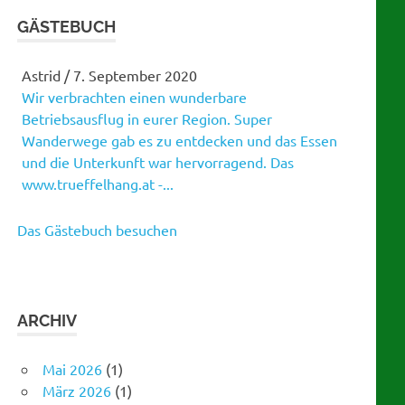
GÄSTEBUCH
Astrid
/
7. September 2020
Wir verbrachten einen wunderbare
Martina
/
21. Januar 2019
Betriebsausflug in eurer Region. Super
Gratulation zu eurem tollen Tanzabend!
Wanderwege gab es zu entdecken und das Essen
Gelungene Versnstaltung!
und die Unterkunft war hervorragend. Das
www.trueffelhang.at -...
Das Gästebuch besuchen
ARCHIV
Mai 2026
(1)
März 2026
(1)
Februar 2026
(1)
Januar 2026
(1)