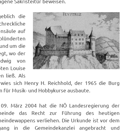
agene Sakristeitür beweisen.
eblich die
hreckliche
ensäule auf
lünderten
rund um die
egt, wo der
udwig von
bten Louise
n ließ. Als
wies sich Henry H. Reichhold, der 1965 die Burg
m für Musik- und Hobbykurse ausbaute.
09. März 2004 hat die NÖ Landesregierung der
einde das Recht zur Führung des heutigen
eindewappens verliehen. Die Urkunde ist vor dem
gang in die Gemeindekanzlei angebracht und