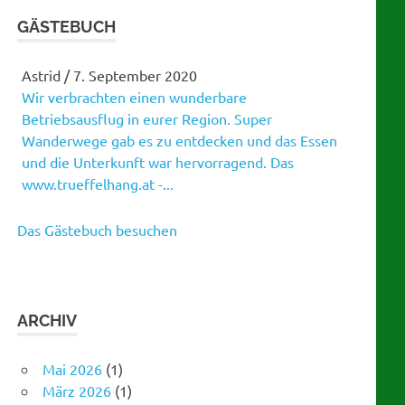
GÄSTEBUCH
Astrid
/
7. September 2020
Wir verbrachten einen wunderbare
Martina
/
21. Januar 2019
Betriebsausflug in eurer Region. Super
Gratulation zu eurem tollen Tanzabend!
Wanderwege gab es zu entdecken und das Essen
Gelungene Versnstaltung!
und die Unterkunft war hervorragend. Das
www.trueffelhang.at -...
Das Gästebuch besuchen
ARCHIV
Mai 2026
(1)
März 2026
(1)
Februar 2026
(1)