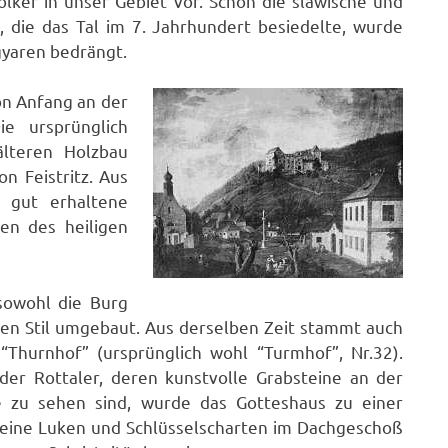
ölker in unser Gebiet vor. Schon die slawische und
, die das Tal im 7. Jahrhundert besiedelte, wurde
yaren bedrängt.
on Anfang an der
e ursprünglich
älteren Holzbau
n Feistritz. Aus
 gut erhaltene
en des heiligen
sowohl die Burg
chen Stil umgebaut. Aus derselben Zeit stammt auch
“Thurnhof” (ursprünglich wohl “Turmhof”, Nr.32).
er Rottaler, deren kunstvolle Grabsteine an der
 zu sehen sind, wurde das Gotteshaus zu einer
leine Luken und Schlüsselscharten im Dachgeschoß