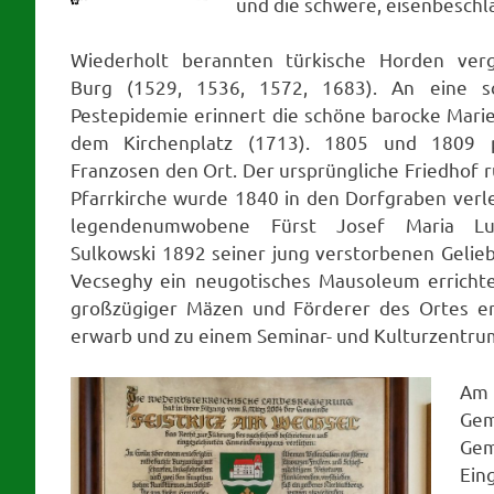
und die schwere, eisenbeschl
Wiederholt berannten türkische Horden verg
Burg (1529, 1536, 1572, 1683). An eine sc
Pestepidemie erinnert die schöne barocke Mari
dem Kirchenplatz (1713). 1805 und 1809 p
Franzosen den Ort. Der ursprüngliche Friedhof 
Pfarrkirche wurde 1840 in den Dorfgraben verl
legendenumwobene Fürst Josef Maria L
Sulkowski 1892 seiner jung verstorbenen Gelie
Vecseghy ein neugotisches Mausoleum errichte
großzügiger Mäzen und Förderer des Ortes er
erwarb und zu einem Seminar- und Kulturzentru
Am 
Gem
Gem
Ein