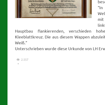
bes
“In
Wel
mit
lin
Hauptbau flankierenden, verschieden ho
Kleeblattkreuz. Die aus diesem Wappen abzule
Weiß.”
Unterschrieben wurde diese Urkunde von LH Erwi
2.557