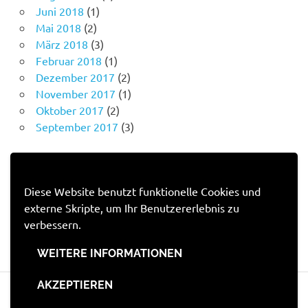
Mai 2018
(2)
März 2018
(3)
Februar 2018
(1)
Dezember 2017
(2)
November 2017
(1)
Oktober 2017
(2)
September 2017
(3)
IMPRESSUM
Diese Website benutzt funktionelle Cookies und
Impressum
externe Skripte, um Ihr Benutzererlebnis zu
Datenschutzerklärung
verbessern.
WEITERE INFORMATIONEN
WordPress-Theme: Poseidon von ThemeZee.
AKZEPTIEREN