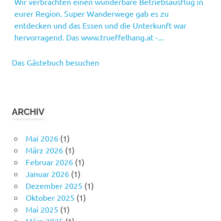
Wir verbrachten einen wunderbare Betriebsausflug in
Martina
/
21. Januar 2019
eurer Region. Super Wanderwege gab es zu
Gratulation zu eurem tollen Tanzabend! Gelungene
entdecken und das Essen und die Unterkunft war
Versnstaltung!
hervorragend. Das www.trueffelhang.at -...
Das Gästebuch besuchen
ARCHIV
Mai 2026
(1)
März 2026
(1)
Februar 2026
(1)
Januar 2026
(1)
Dezember 2025
(1)
Oktober 2025
(1)
Mai 2025
(1)
März 2025
(1)
Dezember 2024
(1)