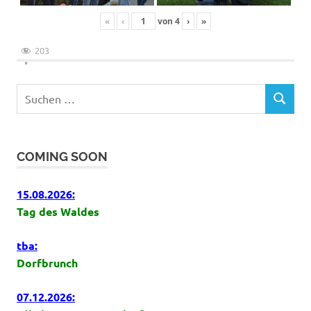
«
‹
von
4
›
»
203
Suchen
SUCHEN
nach:
COMING SOON
15.08.2026:
Tag des Waldes
tba:
Dorfbrunch
07.12.2026: