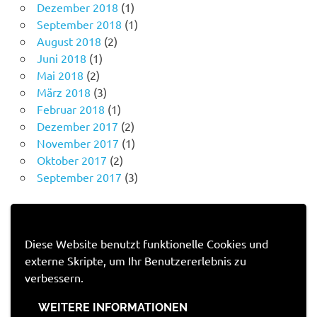
Dezember 2018
(1)
September 2018
(1)
August 2018
(2)
Juni 2018
(1)
Mai 2018
(2)
März 2018
(3)
Februar 2018
(1)
Dezember 2017
(2)
November 2017
(1)
Oktober 2017
(2)
September 2017
(3)
IMPRESSUM
Diese Website benutzt funktionelle Cookies und
externe Skripte, um Ihr Benutzererlebnis zu
Impressum
verbessern.
Datenschutzerklärung
WEITERE INFORMATIONEN