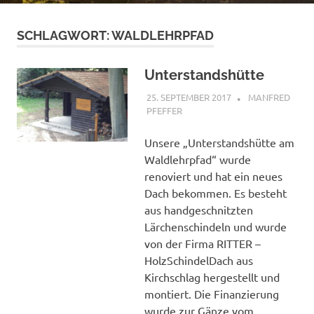
SCHLAGWORT:
WALDLEHRPFAD
Unterstandshütte
25. SEPTEMBER 2017
MANFRED
PFEFFER
ALLGEMEIN
Unsere „Unterstandshütte am
Waldlehrpfad“ wurde
renoviert und hat ein neues
Dach bekommen. Es besteht
aus handgeschnitzten
Lärchenschindeln und wurde
von der Firma RITTER –
HolzSchindelDach aus
Kirchschlag hergestellt und
montiert. Die Finanzierung
wurde zur Gänze vom