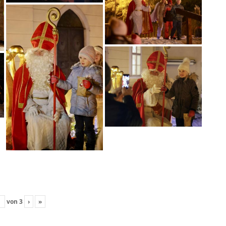
von
3
›
»