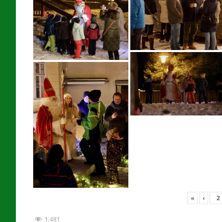
«
‹
1.481